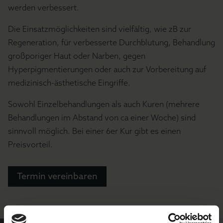
werden verbessert.
Die Einsatzmöglichkeiten sind vielfältig, wie zB zur
Regeneration, für verbesserte Durchblutung, Behandlung
großporiger Haut oder Narben, gegen
Hyperpigmentierungen oder auch zur Vorbereitung auf
medizinisch-ästhetische Eingriffe.
Sowohl Einzelbehandlungen als auch Kuren (mehrere
Behandlungen im Abstand von ca einer Woche) sind
sinnvoll möglich. Bei einer 6er Kur gibt es einen
Preisvorteil.
Termin vereinbaren