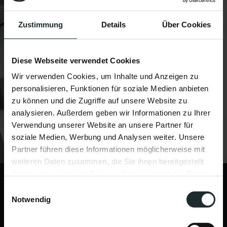
Zustimmung
Details
Über Cookies
Diese Webseite verwendet Cookies
Wir verwenden Cookies, um Inhalte und Anzeigen zu
personalisieren, Funktionen für soziale Medien anbieten
zu können und die Zugriffe auf unsere Website zu
analysieren. Außerdem geben wir Informationen zu Ihrer
Verwendung unserer Website an unsere Partner für
soziale Medien, Werbung und Analysen weiter. Unsere
Partner führen diese Informationen möglicherweise mit
weiteren Daten zusammen, die Sie ihnen bereitgestellt
haben oder die sie im Rahmen Ihrer Nutzung der Dienste
Microdermabrasion inkl Heimpflege:
gesammelt haben.
Einwilligungsauswahl
Notwendig
Preis:
ab Euro 189,00
Dauer:
ab 60min